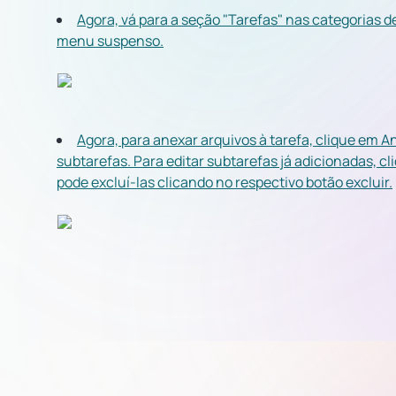
Agora, vá para a seção "Tarefas" nas categorias de
menu suspenso.
Agora, para anexar arquivos à tarefa, clique em A
subtarefas. Para editar subtarefas já adicionadas, c
pode excluí-las clicando no respectivo botão excluir.