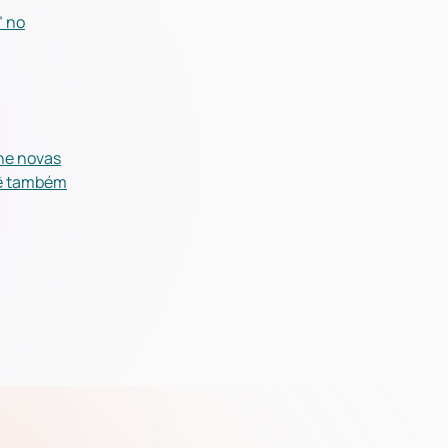
" no
one novas
ocê também