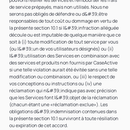
pouvons résilier les services et rembourser les frais
de service prépayés, mais non utilisés. Nous ne
serons pas obligés de défendre ou d&#39;être
responsables de tout coût ou dommage en vertu de
la présente section 10.1 si l&#39;infraction alléguée
découle ou est imputable de quelque manière que ce
soit à (i) toute modification de tout service par vous
(ou l&#39;un de vos utilisateurs désignés) ou (ii)
l&#39;utilisation des Services en combinaison avec
des services et produits non fournis par CaseActive
si une telle violation aurait été évitée sans une telle
modification ou combinaison, ou (iii) le respect de
vos conceptions ou instructions ou (iv) une
réclamation qui n&#39;indique pas avec précision
que les Services font l&#39;objet de la réclamation
(chacun étant une «réclamation exclue»). Les
obligations d&#39;indemnisation contenues dans
la présente section 10.1 survivront à toute résiliation
ou expiration de cet accord.