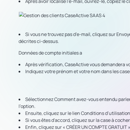
Après avoir localisé l’e-mail, ouvrez-le, copiez le c
Si vous ne trouvez pas d’e-mail, cliquez sur Envo
décrites ci-dessus.
Données de compte initiales
a
Après vérification, CaseActive vous demandera vos
Indiquez votre prénom et votre nom dans les cases
Sélectionnez Comment avez-vous entendu parler de
l’option.
Ensuite, cliquez sur le lien Conditions d’utilisatio
Si vous êtes d'accord, cliquez sur la case à coch
Enfin, cliquez sur « CRÉER UN COMPTE GRATUIT »