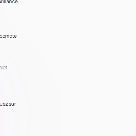
brillance.
e compte
let.
quez sur