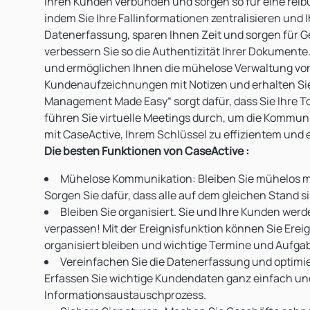
Ihren Kunden verbunden und sorgen so für eine reib
indem Sie Ihre Fallinformationen zentralisieren und 
Datenerfassung, sparen Ihnen Zeit und sorgen für G
verbessern Sie so die Authentizität Ihrer Dokument
und ermöglichen Ihnen die mühelose Verwaltung vo
Kundenaufzeichnungen mit Notizen und erhalten Sie ei
Management Made Easy“ sorgt dafür, dass Sie Ihre To
führen Sie virtuelle Meetings durch, um die Kommuni
mit CaseActive, Ihrem Schlüssel zu effizientem und
Die besten Funktionen von CaseActive
:
Mühelose Kommunikation: Bleiben Sie mühelos mit
Sorgen Sie dafür, dass alle auf dem gleichen Stand 
Bleiben Sie organisiert. Sie und Ihre Kunden werde
verpassen! Mit der Ereignisfunktion können Sie Erei
organisiert bleiben und wichtige Termine und Aufgab
Vereinfachen Sie die Datenerfassung und optimie
Erfassen Sie wichtige Kundendaten ganz einfach un
Informationsaustauschprozess.