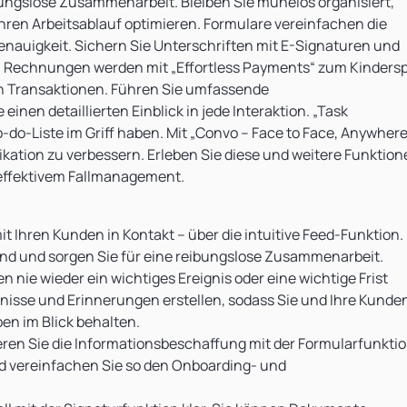
ungslose Zusammenarbeit. Bleiben Sie mühelos organisiert,
Ihren Arbeitsablauf optimieren. Formulare vereinfachen die
enauigkeit. Sichern Sie Unterschriften mit E-Signaturen und
e. Rechnungen werden mit „Effortless Payments“ zum Kindersp
n Transaktionen. Führen Sie umfassende
nen detaillierten Einblick in jede Interaktion. „Task
-do-Liste im Griff haben. Mit „Convo – Face to Face, Anywhere
kation zu verbessern. Erleben Sie diese und weitere Funktio
 effektivem Fallmanagement.
 Ihren Kunden in Kontakt – über die intuitive Feed-Funktion.
sind und sorgen Sie für eine reibungslose Zusammenarbeit.
n nie wieder ein wichtiges Ereignis oder eine wichtige Frist
gnisse und Erinnerungen erstellen, sodass Sie und Ihre Kunde
en im Blick behalten.
ren Sie die Informationsbeschaffung mit der Formularfunktio
d vereinfachen Sie so den Onboarding- und