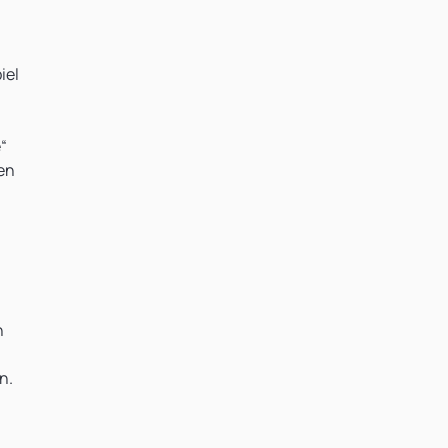
iel
“
nen
n
n.