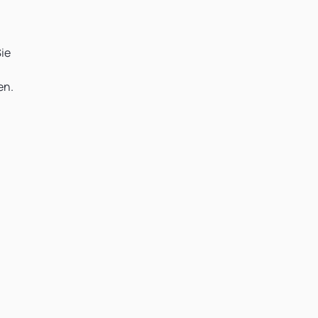
ie
en.
.