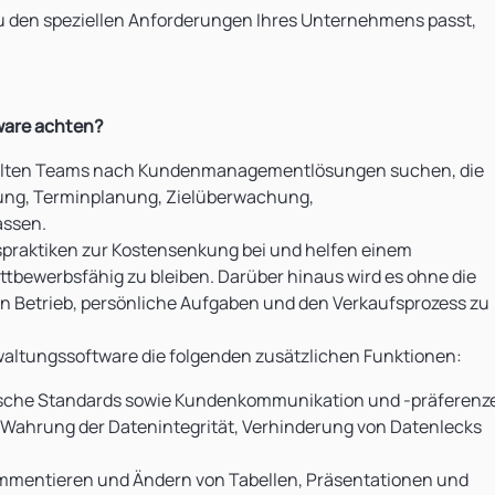
en speziellen Anforderungen Ihres Unternehmens passt,
tware achten?
ollten Teams nach Kundenmanagementlösungen suchen, die
lung, Terminplanung, Zielüberwachung,
assen.
tspraktiken zur Kostensenkung bei und helfen einem
tbewerbsfähig zu bleiben. Darüber hinaus wird es ohne die
 Betrieb, persönliche Aufgaben und den Verkaufsprozess zu
rwaltungssoftware die folgenden zusätzlichen Funktionen:
ische Standards sowie Kundenkommunikation und -präferenz
ahrung der Datenintegrität, Verhinderung von Datenlecks
ommentieren und Ändern von Tabellen, Präsentationen und