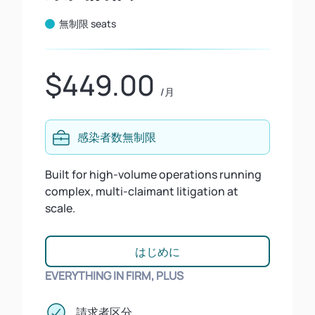
無制限 seats
$449.00
/月
感染者数無制限
Built for high-volume operations running
complex, multi-claimant litigation at
scale.
はじめに
EVERYTHING IN FIRM, PLUS
請求者区分