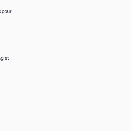
s pour
nglet