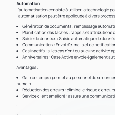
Automation
L'automatisation consiste à utiliser la technologie 
l'automatisation peut être appliquée à divers process
Génération de documents
: remplissage automati
Planification des tâches
: rappels et attributions
Saisie de données
: Saisie automatique de données
Communication
: Envoi d'e-mails et de notificat
Cas inactifs
: si les cas n'ont eu aucune activité
Anniversaires
: Case Active envoie également aut
Avantages
:
Gain de temps
: permet au personnel de se conce
humain.
Réduction des erreurs
: élimine le risque d’erreu
Service client amélioré
: assure une communicatio