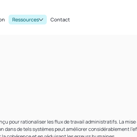
ion
Ressources
Contact
u pour rationaliser les flux de travail administratifs. La mise
on
dans de tels systèmes peut améliorer considérablement l'ef
t la cohérence et en réduisant les erreurs humaines.