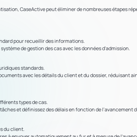
atisation, CaseActive peut éliminer de nombreuses étapes répé
ndard pour recueillir des informations.
système de gestion des cas avec les données d'admission.
uridiques standards.
ments avec les détails du client et du dossier, réduisant ain
ifférents types de cas.
âches et définissez des délais en fonction de l’avancement d
s du client.
lières à envoyer automatiquement au fur et à mesure de l'ava