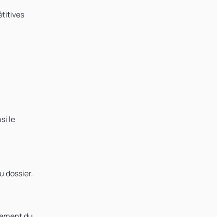
titives
si le
u dossier.
ncement du