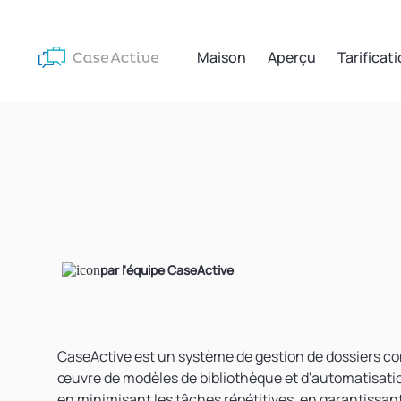
Maison
Aperçu
Tarificat
par l'équipe CaseActive
CaseActive
est un système de gestion de dossiers conç
œuvre
de modèles de bibliothèque
et
d'automatisati
en minimisant les tâches répétitives, en garantissan