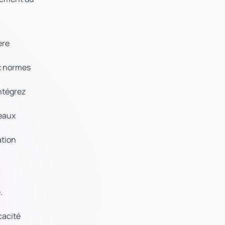
ère
ux normes
intégrez
veaux
ation
.
cacité