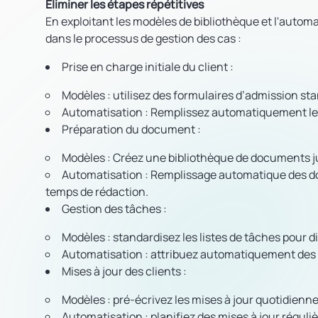
Éliminer les étapes répétitives
En exploitant les modèles de bibliothèque et l'autom
dans le processus de gestion des cas :
Prise en charge initiale du client
:
Modèles
: utilisez des formulaires d’admission sta
Automatisation
: Remplissez automatiquement le 
Préparation du document
:
Modèles
: Créez une bibliothèque de documents j
Automatisation
: Remplissage automatique des docu
temps de rédaction.
Gestion des tâches
:
Modèles
: standardisez les listes de tâches pour d
Automatisation
: attribuez automatiquement des t
Mises à jour des clients
:
Modèles
: pré-écrivez les mises à jour quotidienne
Automatisation
: planifiez des mises à jour régu