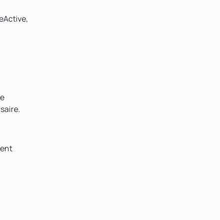
eActive,
ge
saire.
ment