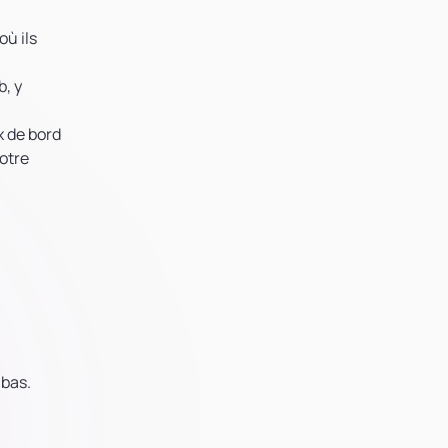
où ils
b, y
x de bord
votre
 bas.