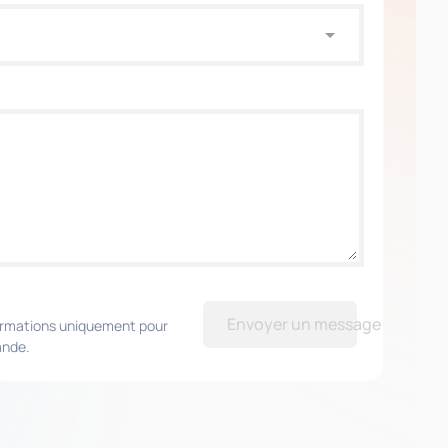
Envoyer un message
formations uniquement pour
ande.