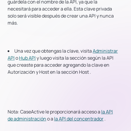
guárdela con el nombre de la API, ya que la
necesitará para acceder a ella. Esta clave privada
solo será visible después de crear una API y nunca
más.
Una vez que obtengas la clave, visita
Administrar
API
o
Hub API
y luego visita la sección según la API
que creaste para acceder agregando la clave en
Autorización
y Host en la sección
Host
.
Nota:
CaseActive le proporcionará acceso a
la API
de administración
o a
la API del concentrador
.