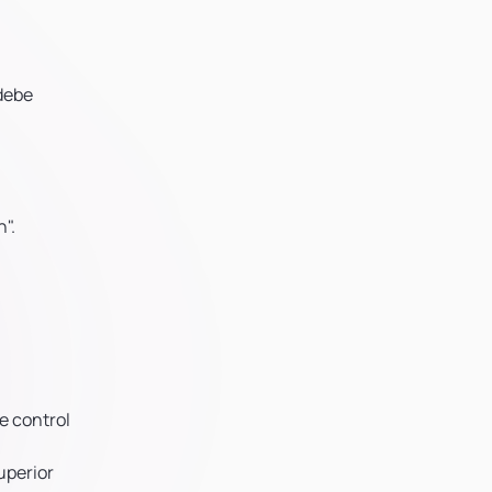
 debe
".
e control
uperior