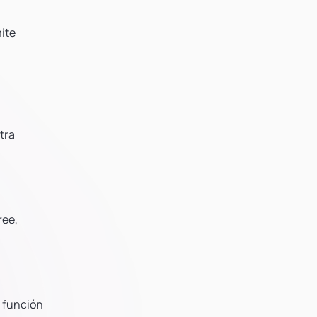
mite
tra
ree,
a función