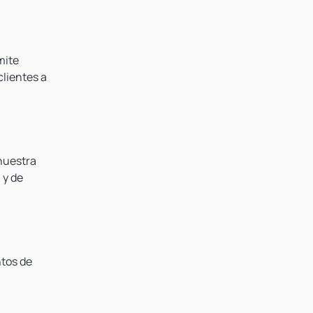
mite
clientes a
 nuestra
 y de
ntos de