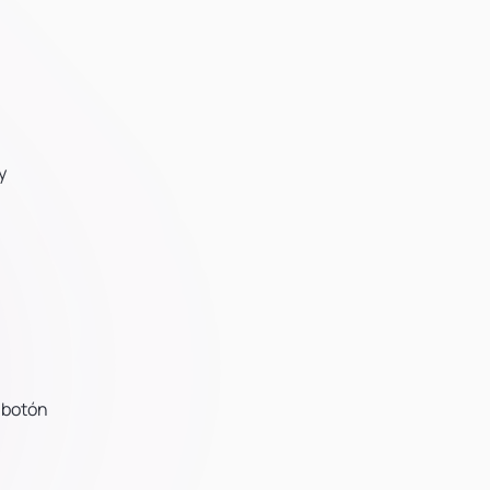
y
 botón