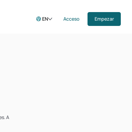
EN
Acceso
Empezar
es. A