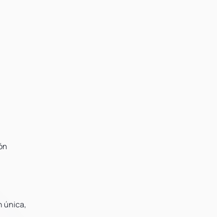
tón
n única,