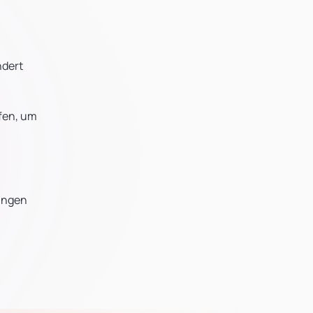
ndert
pfen, um
rungen