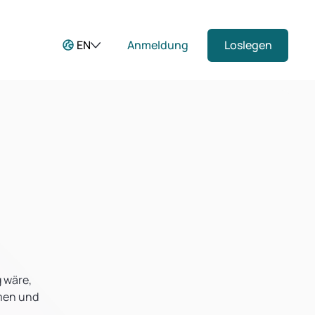
EN
Anmeldung
Loslegen
 wäre,
hmen und