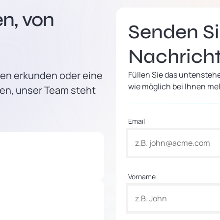
n, von
Senden Si
Nachrich
men erkunden oder eine
Füllen Sie das untensteh
wie möglich bei Ihnen me
en, unser Team steht
Email
Vorname