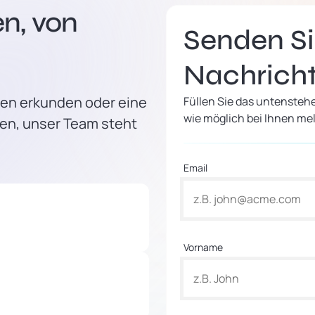
n, von
Senden Si
Nachrich
men erkunden oder eine
Füllen Sie das untensteh
wie möglich bei Ihnen me
en, unser Team steht
Email
Vorname