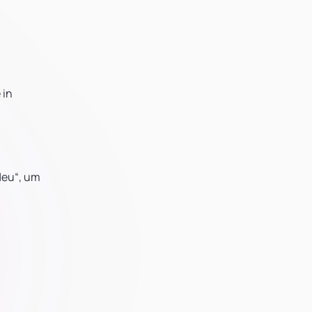
 in
Neu“, um