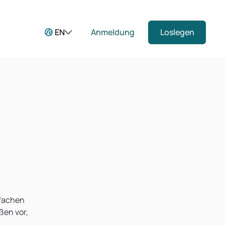
EN
Anmeldung
Loslegen
nfachen
ßen vor,