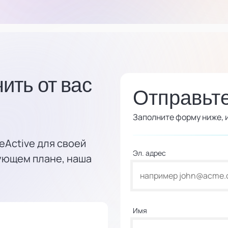
ить от вас
Отправьт
Заполните форму ниже, и
eActive для своей
Эл. адрес
вующем плане, наша
Имя