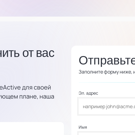
ить от вас
Отправьт
Заполните форму ниже, и
eActive для своей
Эл. адрес
вующем плане, наша
Имя