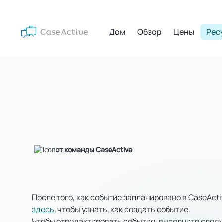
Дом
Обзор
Цены
Рес
от команды CaseActive
После того, как событие запланировано в CaseActi
здесь,
чтобы узнать, как создать событие.
Чтобы отредактировать событие, выполните след