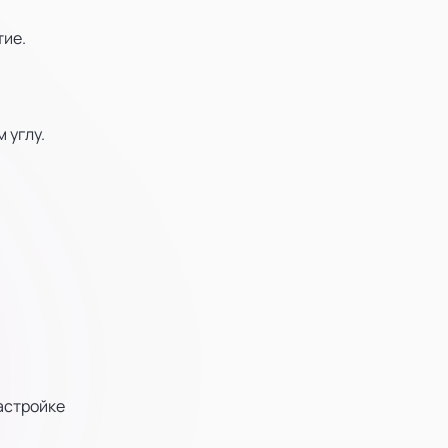
тие.
 углу.
астройке