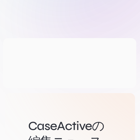
CaseActiveの