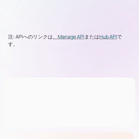
注:
APIへのリンクは
、Manage API
または
Hub API
で
す。