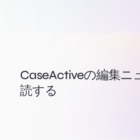
CaseActiveの編
読する