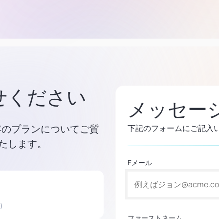
せください
メッセー
既存のプランについてご質
下記のフォームにご記入
たします。
Eメール
）
ファーストネーム