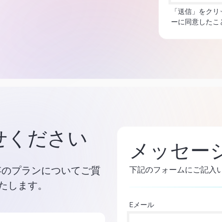
「送信」をクリ
ーに同意したこ
せください
メッセー
既存のプランについてご質
下記のフォームにご記入
たします。
Eメール