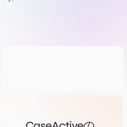
CaseActiveの