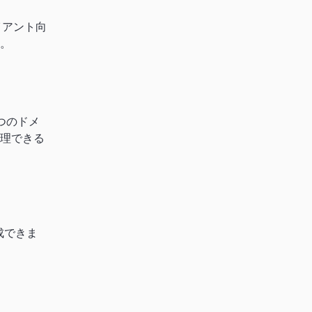
イアント向
。
つのドメ
理できる
成できま