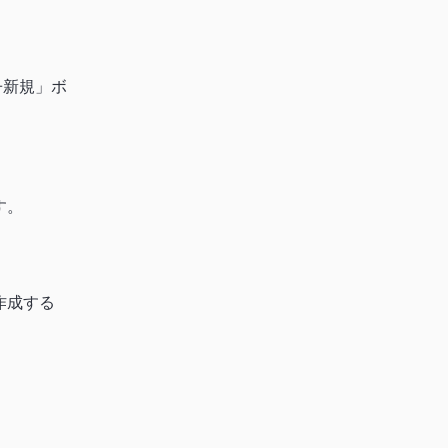
+新規」ボ
す。
作成する
。