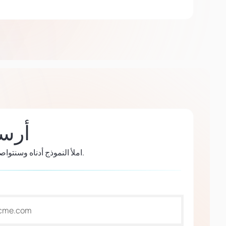
أرسل
املأ النموذج أدناه وسنتواصل معك في أقرب وقت ممكن.