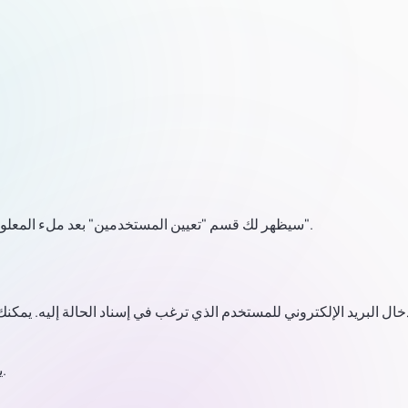
سيظهر لك قسم "تعيين المستخدمين" بعد ملء المعلومات اللازمة لإنشاء حالة. انقر على زر "تعيين المستخدمين".
ال البريد الإلكتروني للمستخدم الذي ترغب في إسناد الحالة إليه. يمكنك
يجب عليك أيضًا تعيين الدور للمستخدم لهذه الحالة المحددة.