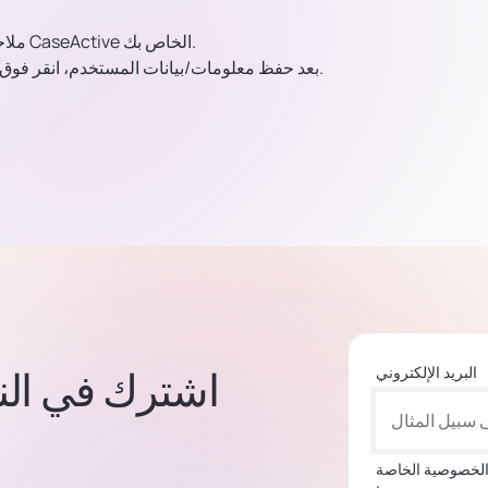
يمكنك فقط إضافة الأشخاص الأعضاء بالفعل في حساب CaseActive الخاص بك.
ملا
بعد حفظ معلومات/بيانات المستخدم، انقر فوق حفظ بالقرب من الزاوية اليمنى السفلية لإنهاء حالتك وإنشائها.
البريد الإلكتروني
اشترك في النشر
الخصوصية الخاصة