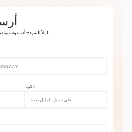
أرسل
املأ النموذج أدناه وسنتواصل معك في أقرب وقت ممكن.
الكنية