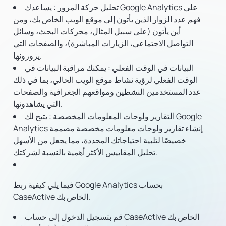
تحليل حركة المرور
: يساعدك Google Analytics على
فهم عدد الزوار الذين يأتون إلى موقع الويب الخاص بك، ومن
أين يأتون (على سبيل المثال، محركات البحث، وسائل
التواصل الاجتماعي، الزيارات المباشرة)، والصفحات التي
يزورونها.
البيانات في الوقت الفعلي
: يمكنك مراقبة البيانات في
الوقت الفعلي لرؤية نشاط موقع الويب الحالي، بما في ذلك
عدد المستخدمين النشطين ومواقعهم الجغرافية والصفحات
التي يشاهدونها.
التقارير ولوحات المعلومات المخصصة
: يتيح لك Google
Analytics إنشاء تقارير ولوحات معلومات مخصصة مصممة
خصيصًا لتلبية احتياجاتك المحددة، مما يجعل من الأسهل
تحليل المقاييس الأكثر أهمية بالنسبة لشركتك.
فيما يلي كيفية ربط Google Analytics بحساب
CaseActive الخاص بك.
قم بتسجيل الدخول إلى حساب CaseActive الخاص بك