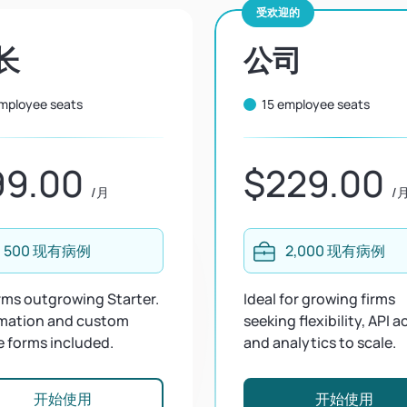
受欢迎的
长
公司
mployee seats
15 employee seats
99.00
$229.00
/月
/
500 现有病例
2,000 现有病例
irms outgrowing Starter.
Ideal for growing firms
mation and custom
seeking flexibility, API a
e forms included.
and analytics to scale.
开始使用
开始使用