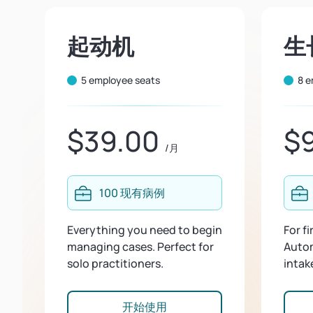
起动机
生
5 employee seats
8 e
$39.00
$
/月
100 现有病例
Everything you need to begin
For f
managing cases. Perfect for
Auto
solo practitioners.
intak
开始使用