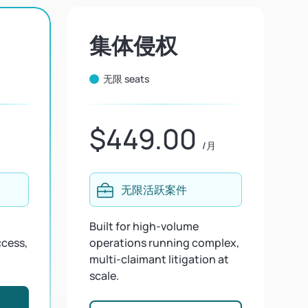
集体侵权
无限 seats
$449.00
月
/月
无限活跃案件
Built for high-volume
ccess,
operations running complex,
multi-claimant litigation at
scale.