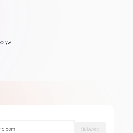
zepływ
Składać