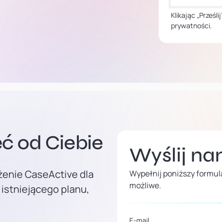
Klikając „Prześl
prywatności.
ć od Ciebie
Wyślij n
żenie CaseActive dla
Wypełnij poniższy formula
możliwe.
 istniejącego planu,
E-mail