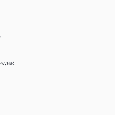
e
ub wysłać