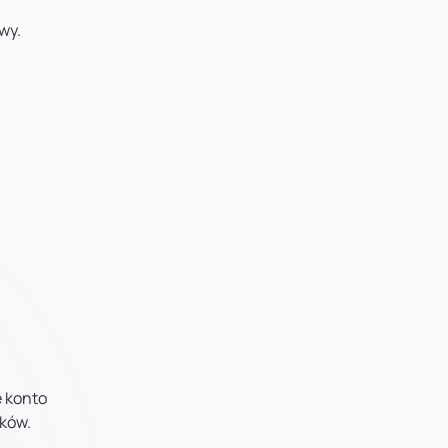
wy.
e konto
ików.