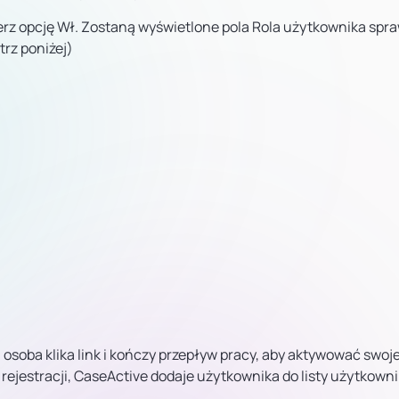
erz opcję Wł. Zostaną wyświetlone pola Rola użytkownika spra
trz poniżej)
da osoba klika link i kończy przepływ pracy, aby aktywować swoj
ejestracji, CaseActive dodaje użytkownika do listy użytkown