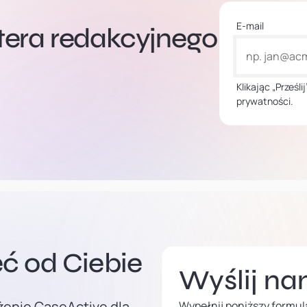
E-mail
ttera redakcyjnego
Klikając „Prześl
prywatności.
ć od Ciebie
Wyślij n
żenie CaseActive dla
Wypełnij poniższy formula