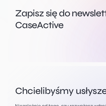
Zapisz się do newsle
CaseActive
Chcielibyśmy usłysze
Niezależnie od tego, czy rozważasz wdro