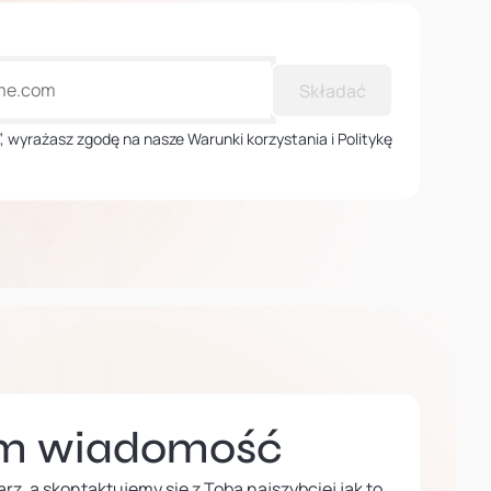
Składać
ij”, wyrażasz zgodę na nasze Warunki korzystania i Politykę
am wiadomość
rz, a skontaktujemy się z Tobą najszybciej jak to