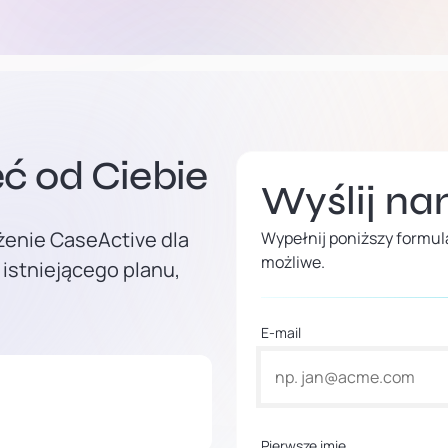
ć od Ciebie
Wyślij n
żenie CaseActive dla
Wypełnij poniższy formula
możliwe.
 istniejącego planu,
E-mail
Pierwsze imię