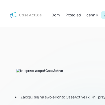
Dom
Przegląd
cennik
przez zespół CaseActive
Zaloguj się na swoje konto CaseActive i kliknij p