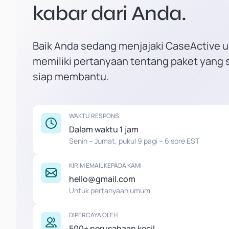
kabar dari Anda.
Baik Anda sedang menjajaki CaseActive u
memiliki pertanyaan tentang paket yang 
siap membantu.
WAKTU RESPONS
Dalam waktu 1 jam
Senin – Jumat, pukul 9 pagi – 6 sore EST
KIRIM EMAIL KEPADA KAMI
hello@gmail.com
Untuk pertanyaan umum
DIPERCAYA OLEH
500+ perusahaan kecil