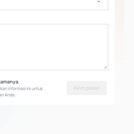
elamanya.
Kirim pesan
n informasi ini untuk
an Anda.