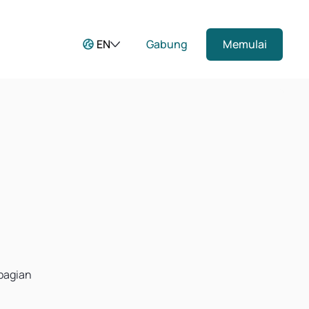
EN
Gabung
Memulai
 bagian