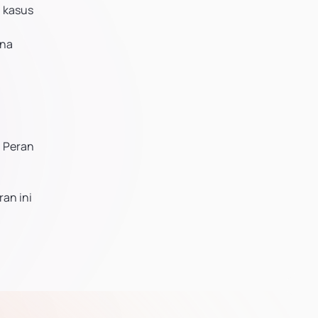
 kasus
ana
. Peran
an ini