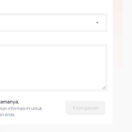
elamanya.
Kirim pesan
n informasi ini untuk
an Anda.