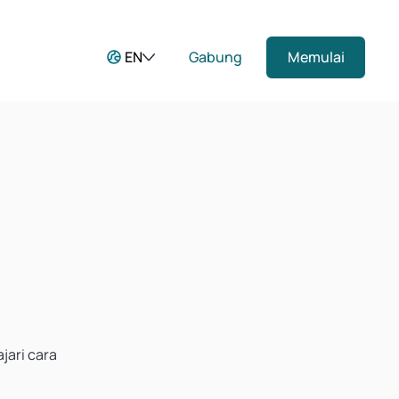
EN
Gabung
Memulai
ari cara