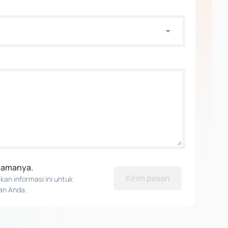
elamanya.
Kirim pesan
n informasi ini untuk
an Anda.