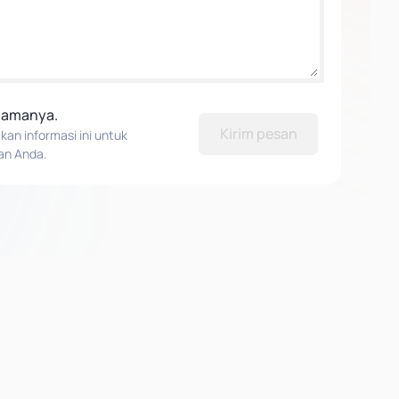
elamanya.
Kirim pesan
n informasi ini untuk
an Anda.