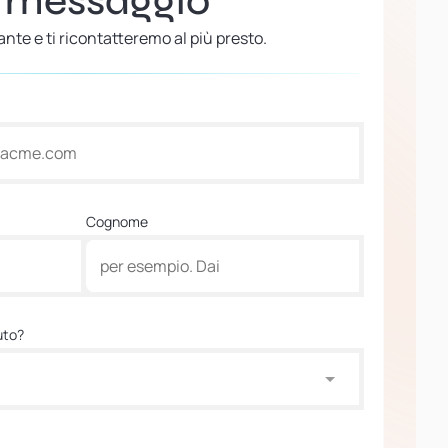
n messaggio
nte e ti ricontatteremo al più presto.
Cognome
uto?