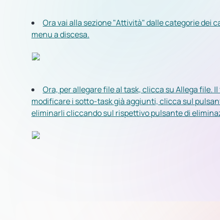
Ora vai alla sezione "Attività" dalle categorie dei ca
menu a discesa.
Ora, per allegare file al task, clicca su Allega file.
modificare i sotto-task già aggiunti, clicca sul puls
eliminarli cliccando sul rispettivo pulsante di elimina