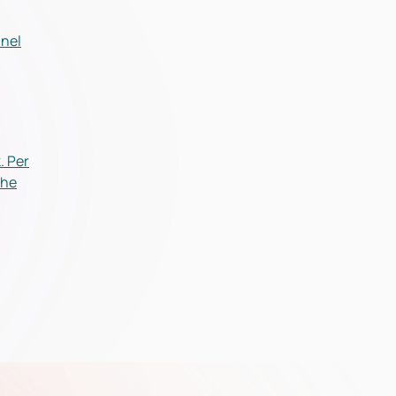
 nel
. Per
che