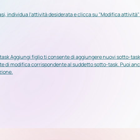
si, individua l'attività desiderata e clicca su "Modifica attività"
 Il task Aggiungi figlio ti consente di aggiungere nuovi sotto-task
ante di modifica corrispondente al suddetto sotto-task. Puoi an
zione.